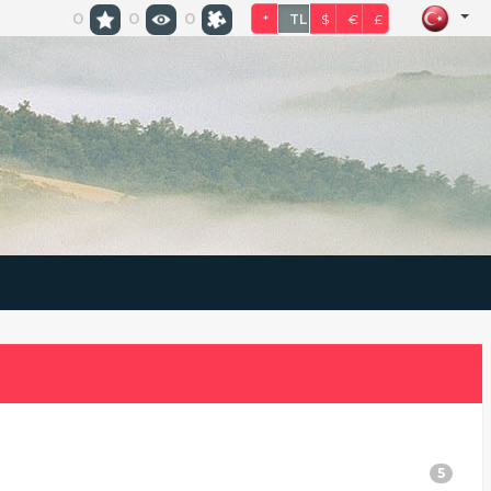
0
0
0
*
TL
$
€
£
5