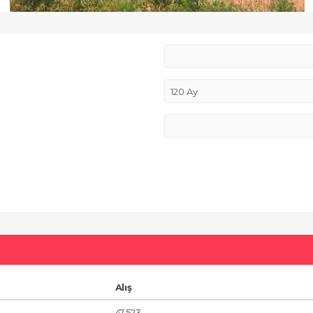
Alış
47.523