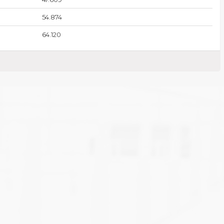
54.874
64.120