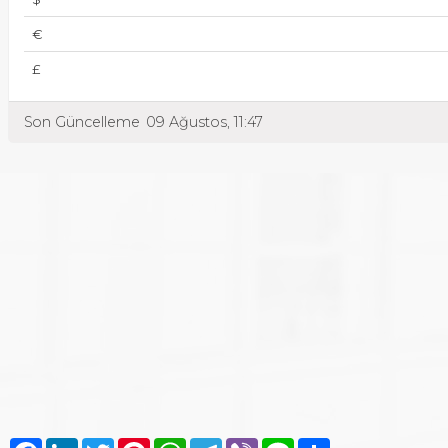
€
£
Son Güncelleme
09 Ağustos, 11:47
Facebook
LinkedIn
Twitter
Pinterest
WhatsApp
Telegram
Viber
Line
Share