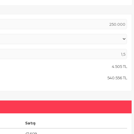
4.505
TL
540.556
TL
Satış
47.609