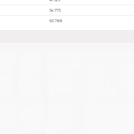
54.775
63.788